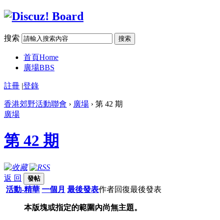
搜索
搜索
首頁
Home
廣場
BBS
註冊
|
登錄
香港郊野活動聯會
›
廣場
› 第 42 期
廣場
第 42 期
返 回
發帖
活動-精華
一個月
最後發表
作者
回復
最後發表
本版塊或指定的範圍內尚無主題。