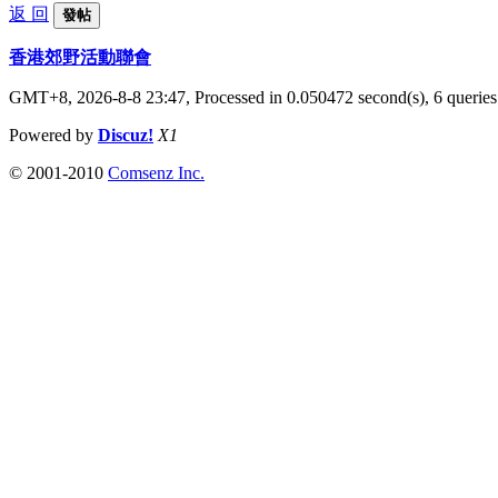
返 回
發帖
香港郊野活動聯會
GMT+8, 2026-8-8 23:47,
Processed in 0.050472 second(s), 6 queries
Powered by
Discuz!
X1
© 2001-2010
Comsenz Inc.