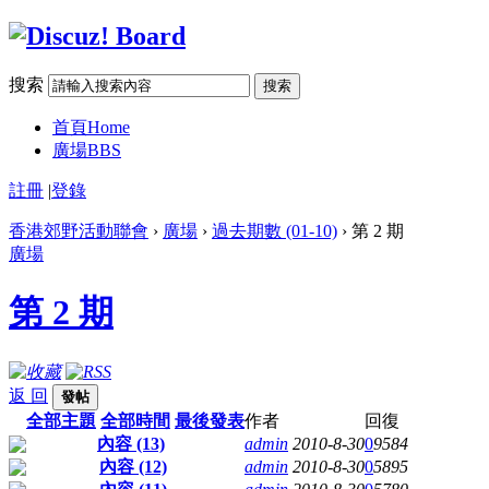
搜索
搜索
首頁
Home
廣場
BBS
註冊
|
登錄
香港郊野活動聯會
›
廣場
›
過去期數 (01-10)
› 第 2 期
廣場
第 2 期
返 回
發帖
全部主題
全部時間
最後發表
作者
回復
內容 (13)
admin
2010-8-30
0
9584
內容 (12)
admin
2010-8-30
0
5895