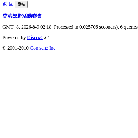
返 回
發帖
香港郊野活動聯會
GMT+8, 2026-8-9 02:18,
Processed in 0.025706 second(s), 6 queries
Powered by
Discuz!
X1
© 2001-2010
Comsenz Inc.