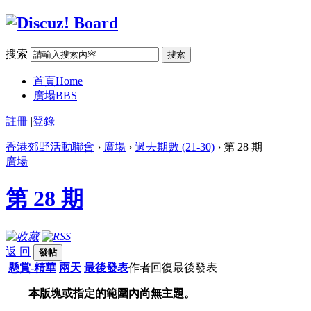
搜索
搜索
首頁
Home
廣場
BBS
註冊
|
登錄
香港郊野活動聯會
›
廣場
›
過去期數 (21-30)
› 第 28 期
廣場
第 28 期
返 回
發帖
懸賞-精華
兩天
最後發表
作者
回復
最後發表
本版塊或指定的範圍內尚無主題。