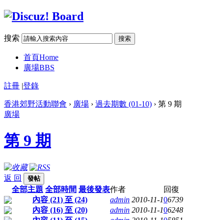
搜索
搜索
首頁
Home
廣場
BBS
註冊
|
登錄
香港郊野活動聯會
›
廣場
›
過去期數 (01-10)
› 第 9 期
廣場
第 9 期
返 回
發帖
全部主題
全部時間
最後發表
作者
回復
內容 (21) 至 (24)
admin
2010-11-1
0
6739
內容 (16) 至 (20)
admin
2010-11-1
0
6248