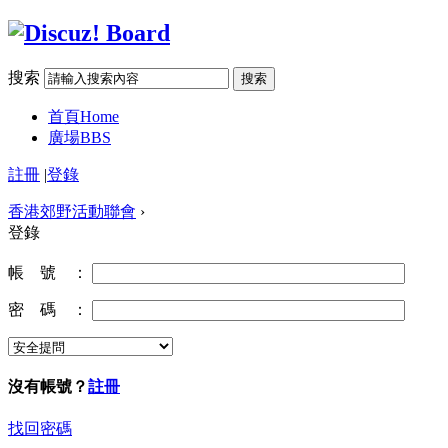
搜索
搜索
首頁
Home
廣場
BBS
註冊
|
登錄
香港郊野活動聯會
›
登錄
帳 號 ：
密 碼 ：
沒有帳號？
註冊
找回密碼