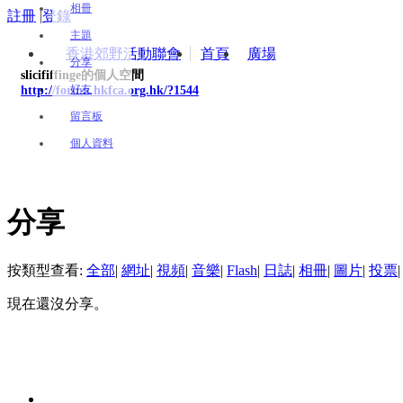
相冊
註冊
|
登錄
主題
香港郊野活動聯會
首頁
廣場
分享
slicififfinge的個人空間
好友
http://forum.hkfca.org.hk/?1544
留言板
個人資料
分享
按類型查看:
全部
|
網址
|
視頻
|
音樂
|
Flash
|
日誌
|
相冊
|
圖片
|
投票
|
現在還沒分享。