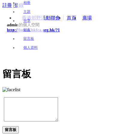
相冊
註冊
|
登錄
主題
香港郊野活動聯會
首頁
廣場
分享
admin的個人空間
好友
http://forum.hkfca.org.hk/?1
留言板
個人資料
留言板
留言板