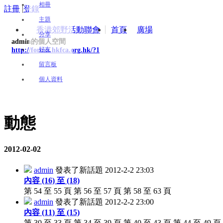
相冊
註冊
|
登錄
主題
香港郊野活動聯會
首頁
廣場
分享
admin的個人空間
好友
http://forum.hkfca.org.hk/?1
留言板
個人資料
動態
2012-02-02
admin
發表了新話題
2012-2-2 23:03
內容 (16) 至 (18)
第 54 至 55 頁 第 56 至 57 頁 第 58 至 63 頁
admin
發表了新話題
2012-2-2 23:00
內容 (11) 至 (15)
第 30 至 33 頁 第 34 至 39 頁 第 40 至 43 頁 第 44 至 49 頁