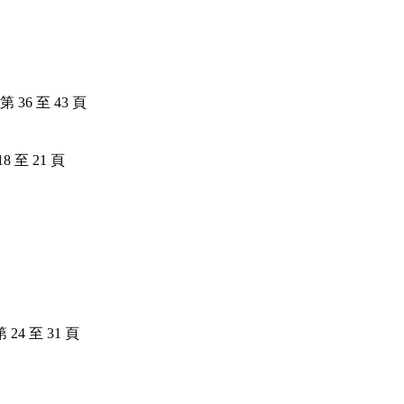
 第 36 至 43 頁
18 至 21 頁
第 24 至 31 頁