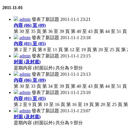
2011-11-01
admin
發表了新話題
2011-11-1 23:21
內容 (06) 至 (09)
第 30 至 35 頁 第 36 至 39 頁 第 40 至 43 頁 第 44 至 51 頁
admin
發表了新話題
2011-11-1 23:18
內容 (01) 至 (05)
第 2 至 7 頁 第 8 至 11 頁 第 12 至 19 頁 第 20 至 25 頁 第 
admin
發表了新話題
2011-11-1 23:15
封面 (及封底)
是期內容 (封面以外) 共分為 9 部分
admin
發表了新話題
2011-11-1 23:13
內容 (06) 至 (09)
第 30 至 33 頁 第 34 至 39 頁 第 40 至 43 頁 第 44 至 51 頁
admin
發表了新話題
2011-11-1 23:10
內容 (01) 至 (05)
第 2 至 9 頁 第 10 至 16 頁 第 16 至 19 頁 第 20 至 25 頁 第
admin
發表了新話題
2011-11-1 23:07
封面 (及封底)
是期內容 (封面以外) 共分為 9 部分