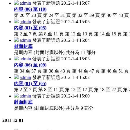
admin
發表了新話題
2012-1-4 15:07
內容 (06) 至 (10)
第 20 至 23 頁 第 24 至 31 頁 第 32 至 39 頁 第 40 至 43 頁
admin
發表了新話題
2012-1-4 15:05
內容 (01) 至 (05)
第 2 至 7 頁 第 8 至 11 頁 第 12 至 13 頁 第 14 至 15 頁 第 
admin
發表了新話題
2012-1-4 15:04
封面封底
是期內容 (封面封底以外) 共分為 11 部分
admin
發表了新話題
2012-1-4 15:03
內容 (06) 至 (09)
第 34 至 37 頁 第 38 至 43 頁 第 44 至 47 頁 第 48 至 51 頁
admin
發表了新話題
2012-1-4 15:02
內容 (01) 至 (05)
第 2 至 7 頁 第 8 至 11 頁 第 12 至 17 頁 第 18 至 27 頁 第 
admin
發表了新話題
2012-1-4 15:00
封面封底
是期內容 (封面封底以外) 共分為 9 部分
2011-12-01