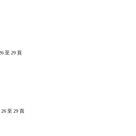
26 至 29 頁
 26 至 29 頁