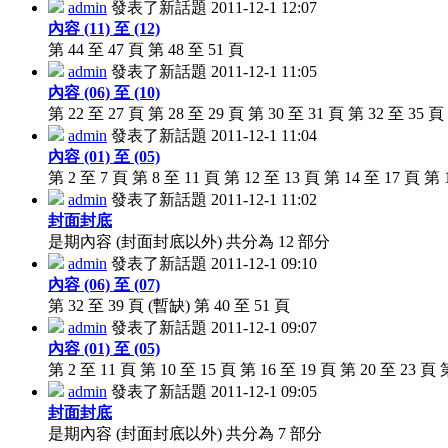
admin
發表了新話題
2011-12-1 12:07
內容 (11) 至 (12)
第 44 至 47 頁 第 48 至 51 頁
admin
發表了新話題
2011-12-1 11:05
內容 (06) 至 (10)
第 22 至 27 頁 第 28 至 29 頁 第 30 至 31 頁 第 32 至 35 頁
admin
發表了新話題
2011-12-1 11:04
內容 (01) 至 (05)
第 2 至 7 頁 第 8 至 11 頁 第 12 至 13 頁 第 14 至 17 頁 第 
admin
發表了新話題
2011-12-1 11:02
封面封底
是期內容 (封面封底以外) 共分為 12 部分
admin
發表了新話題
2011-12-1 09:10
內容 (06) 至 (07)
第 32 至 39 頁 (暫缺) 第 40 至 51 頁
admin
發表了新話題
2011-12-1 09:07
內容 (01) 至 (05)
第 2 至 11 頁 第 10 至 15 頁 第 16 至 19 頁 第 20 至 23 頁 
admin
發表了新話題
2011-12-1 09:05
封面封底
是期內容 (封面封底以外) 共分為 7 部分