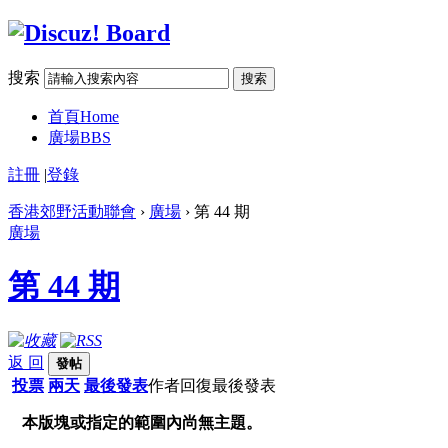
搜索
搜索
首頁
Home
廣場
BBS
註冊
|
登錄
香港郊野活動聯會
›
廣場
› 第 44 期
廣場
第 44 期
返 回
發帖
投票
兩天
最後發表
作者
回復
最後發表
本版塊或指定的範圍內尚無主題。