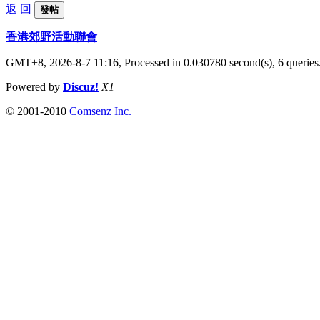
返 回
發帖
香港郊野活動聯會
GMT+8, 2026-8-7 11:16,
Processed in 0.030780 second(s), 6 queries
Powered by
Discuz!
X1
© 2001-2010
Comsenz Inc.