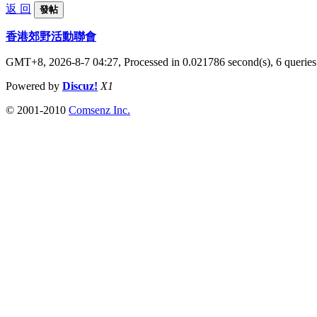
返 回
發帖
香港郊野活動聯會
GMT+8, 2026-8-7 04:27,
Processed in 0.021786 second(s), 6 queries
Powered by
Discuz!
X1
© 2001-2010
Comsenz Inc.