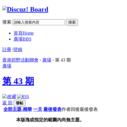
搜索
搜索
首頁
Home
廣場
BBS
註冊
|
登錄
香港郊野活動聯會
›
廣場
› 第 43 期
廣場
第 43 期
返 回
發帖
全部主題-精華
一天
最後發表
作者
回復
最後發表
本版塊或指定的範圍內尚無主題。