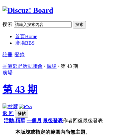
搜索
搜索
首頁
Home
廣場
BBS
註冊
|
登錄
香港郊野活動聯會
›
廣場
› 第 43 期
廣場
第 43 期
返 回
發帖
活動-精華
一個月
最後發表
作者
回復
最後發表
本版塊或指定的範圍內尚無主題。