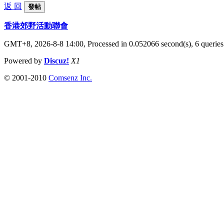
返 回
發帖
香港郊野活動聯會
GMT+8, 2026-8-8 14:00,
Processed in 0.052066 second(s), 6 queries
Powered by
Discuz!
X1
© 2001-2010
Comsenz Inc.