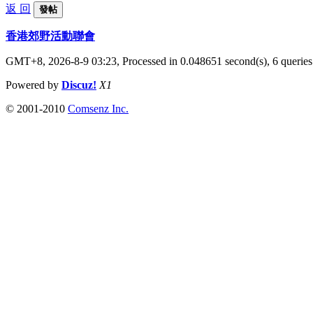
返 回
發帖
香港郊野活動聯會
GMT+8, 2026-8-9 03:23,
Processed in 0.048651 second(s), 6 queries
Powered by
Discuz!
X1
© 2001-2010
Comsenz Inc.