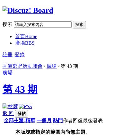
搜索
搜索
首頁
Home
廣場
BBS
註冊
|
登錄
香港郊野活動聯會
›
廣場
› 第 43 期
廣場
第 43 期
返 回
發帖
全部主題-精華
一個月
熱門
作者
回復
最後發表
本版塊或指定的範圍內尚無主題。