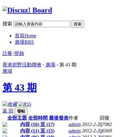
搜索
搜索
首頁
Home
廣場
BBS
註冊
|
登錄
香港郊野活動聯會
›
廣場
› 第 43 期
廣場
第 43 期
返 回
發帖
全部主題
全部時間
最後發表
作者
回復
內容 (16) 至 (17)
admin
2012-2-2
0
7082
內容 (11) 至 (15)
admin
2012-2-2
0
6569