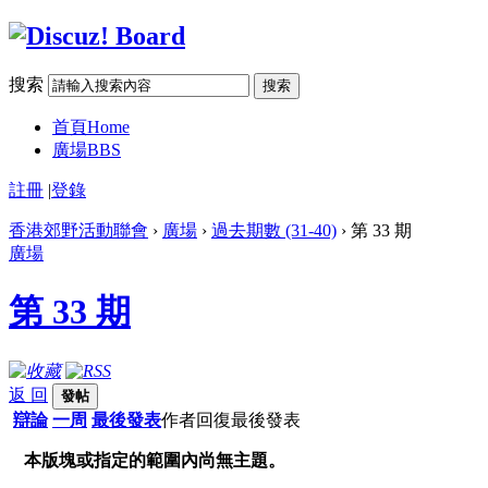
搜索
搜索
首頁
Home
廣場
BBS
註冊
|
登錄
香港郊野活動聯會
›
廣場
›
過去期數 (31-40)
› 第 33 期
廣場
第 33 期
返 回
發帖
辯論
一周
最後發表
作者
回復
最後發表
本版塊或指定的範圍內尚無主題。