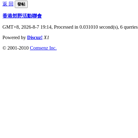
返 回
發帖
香港郊野活動聯會
GMT+8, 2026-8-7 19:14,
Processed in 0.031010 second(s), 6 queries
Powered by
Discuz!
X1
© 2001-2010
Comsenz Inc.