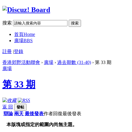
搜索
搜索
首頁
Home
廣場
BBS
註冊
|
登錄
香港郊野活動聯會
›
廣場
›
過去期數 (31-40)
› 第 33 期
廣場
第 33 期
返 回
發帖
辯論
兩天
最後發表
作者
回復
最後發表
本版塊或指定的範圍內尚無主題。