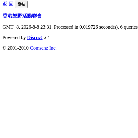
返 回
發帖
香港郊野活動聯會
GMT+8, 2026-8-8 23:31,
Processed in 0.019726 second(s), 6 queries
Powered by
Discuz!
X1
© 2001-2010
Comsenz Inc.