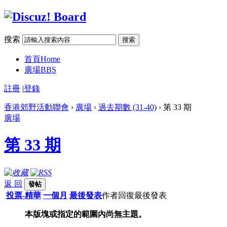
搜索
搜索
首頁
Home
廣場
BBS
註冊
|
登錄
香港郊野活動聯會
›
廣場
›
過去期數 (31-40)
› 第 33 期
廣場
第 33 期
返 回
發帖
投票-精華
一個月
最後發表
作者
回復
最後發表
本版塊或指定的範圍內尚無主題。