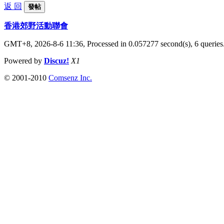
返 回
發帖
香港郊野活動聯會
GMT+8, 2026-8-6 11:36,
Processed in 0.057277 second(s), 6 queries
Powered by
Discuz!
X1
© 2001-2010
Comsenz Inc.