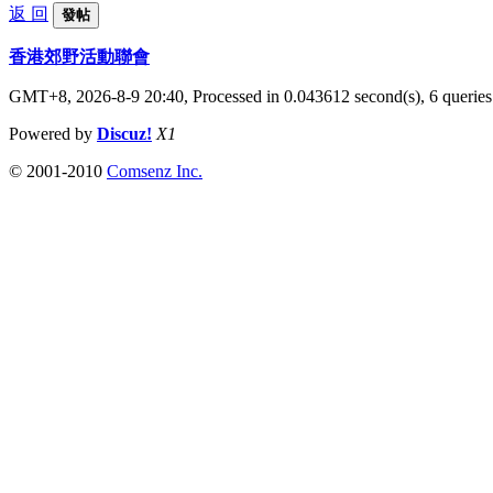
返 回
發帖
香港郊野活動聯會
GMT+8, 2026-8-9 20:40,
Processed in 0.043612 second(s), 6 queries
Powered by
Discuz!
X1
© 2001-2010
Comsenz Inc.