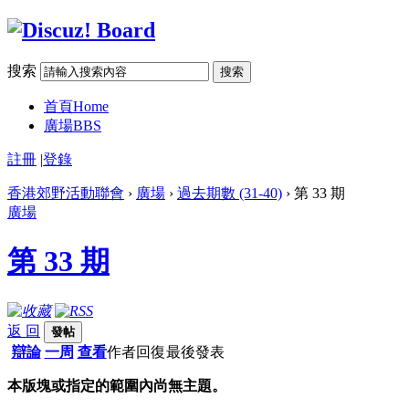
搜索
搜索
首頁
Home
廣場
BBS
註冊
|
登錄
香港郊野活動聯會
›
廣場
›
過去期數 (31-40)
› 第 33 期
廣場
第 33 期
返 回
發帖
辯論
一周
查看
作者
回復
最後發表
本版塊或指定的範圍內尚無主題。