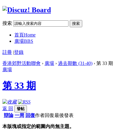
搜索
搜索
首頁
Home
廣場
BBS
註冊
|
登錄
香港郊野活動聯會
›
廣場
›
過去期數 (31-40)
› 第 33 期
廣場
第 33 期
返 回
發帖
辯論
一周
回復
作者
回復
最後發表
本版塊或指定的範圍內尚無主題。