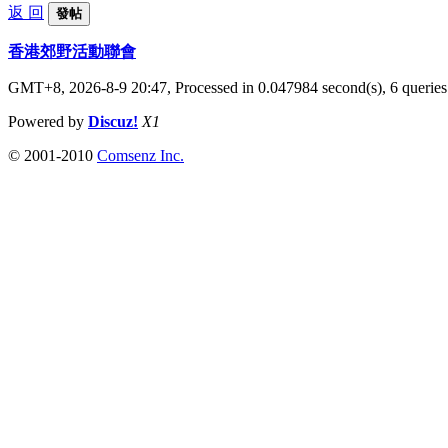
返 回
發帖
香港郊野活動聯會
GMT+8, 2026-8-9 20:47,
Processed in 0.047984 second(s), 6 queries
Powered by
Discuz!
X1
© 2001-2010
Comsenz Inc.