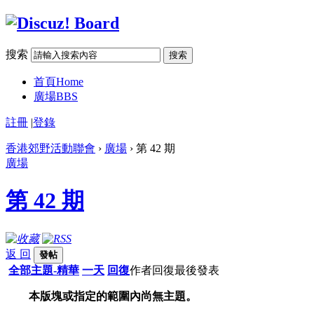
搜索
搜索
首頁
Home
廣場
BBS
註冊
|
登錄
香港郊野活動聯會
›
廣場
› 第 42 期
廣場
第 42 期
返 回
發帖
全部主題-精華
一天
回復
作者
回復
最後發表
本版塊或指定的範圍內尚無主題。