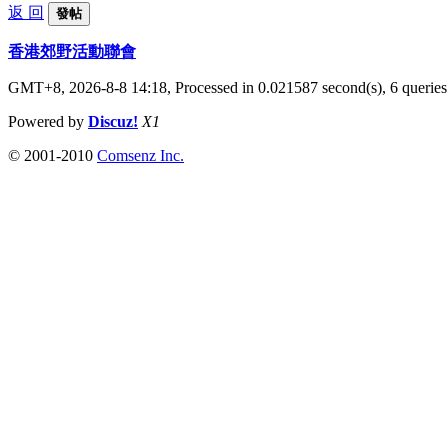
返 回
發帖
香港郊野活動聯會
GMT+8, 2026-8-8 14:18,
Processed in 0.021587 second(s), 6 queries
Powered by
Discuz!
X1
© 2001-2010
Comsenz Inc.