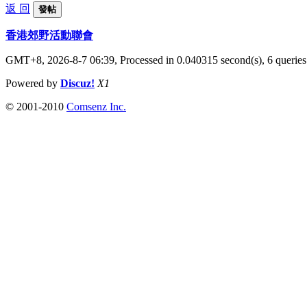
返 回
發帖
香港郊野活動聯會
GMT+8, 2026-8-7 06:39,
Processed in 0.040315 second(s), 6 queries
Powered by
Discuz!
X1
© 2001-2010
Comsenz Inc.