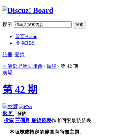
搜索
搜索
首頁
Home
廣場
BBS
註冊
|
登錄
香港郊野活動聯會
›
廣場
› 第 42 期
廣場
第 42 期
返 回
發帖
投票
三個月
最後發表
作者
回復
最後發表
本版塊或指定的範圍內尚無主題。