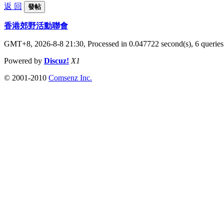
返 回
發帖
香港郊野活動聯會
GMT+8, 2026-8-8 21:30,
Processed in 0.047722 second(s), 6 queries
Powered by
Discuz!
X1
© 2001-2010
Comsenz Inc.