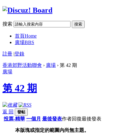
搜索
搜索
首頁
Home
廣場
BBS
註冊
|
登錄
香港郊野活動聯會
›
廣場
› 第 42 期
廣場
第 42 期
返 回
發帖
投票-精華
一個月
最後發表
作者
回復
最後發表
本版塊或指定的範圍內尚無主題。