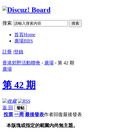
搜索
搜索
首頁
Home
廣場
BBS
註冊
|
登錄
香港郊野活動聯會
›
廣場
› 第 42 期
廣場
第 42 期
返 回
發帖
投票
一周
最後發表
作者
回復
最後發表
本版塊或指定的範圍內尚無主題。