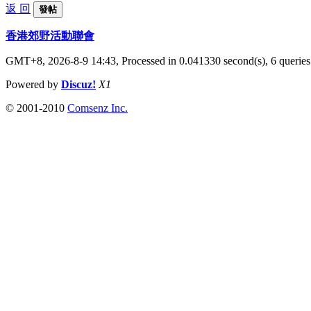
返 回
發帖
香港郊野活動聯會
GMT+8, 2026-8-9 14:43,
Processed in 0.041330 second(s), 6 queries
Powered by
Discuz!
X1
© 2001-2010
Comsenz Inc.