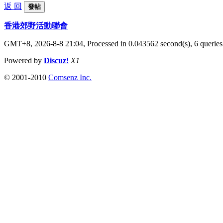
返 回
發帖
香港郊野活動聯會
GMT+8, 2026-8-8 21:04,
Processed in 0.043562 second(s), 6 queries
Powered by
Discuz!
X1
© 2001-2010
Comsenz Inc.