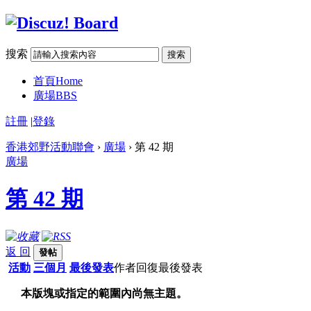
搜索
搜索
首頁
Home
廣場
BBS
註冊
|
登錄
香港郊野活動聯會
›
廣場
› 第 42 期
廣場
第 42 期
返 回
發帖
活動
三個月
最後發表
作者
回復
最後發表
本版塊或指定的範圍內尚無主題。