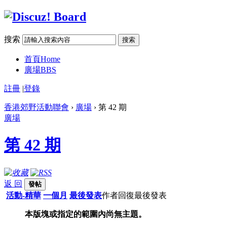
搜索
搜索
首頁
Home
廣場
BBS
註冊
|
登錄
香港郊野活動聯會
›
廣場
› 第 42 期
廣場
第 42 期
返 回
發帖
活動-精華
一個月
最後發表
作者
回復
最後發表
本版塊或指定的範圍內尚無主題。