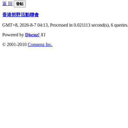
返 回
發帖
香港郊野活動聯會
GMT+8, 2026-8-7 04:13,
Processed in 0.021113 second(s), 6 queries
Powered by
Discuz!
X1
© 2001-2010
Comsenz Inc.