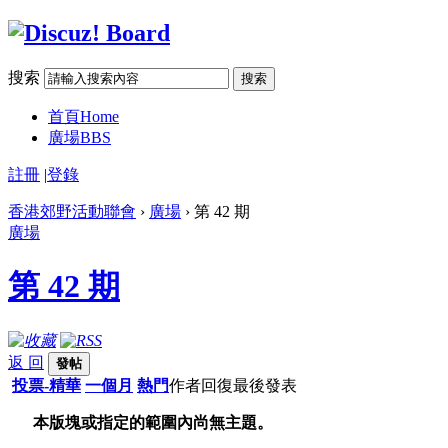
搜索
搜索
首頁
Home
廣場
BBS
註冊
|
登錄
香港郊野活動聯會
›
廣場
› 第 42 期
廣場
第 42 期
返 回
發帖
投票-精華
一個月
熱門
作者
回復
最後發表
本版塊或指定的範圍內尚無主題。