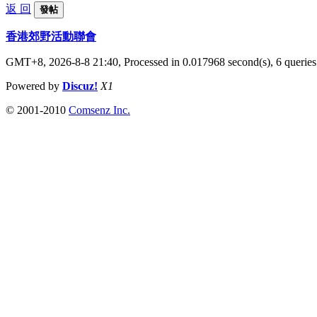
返 回
發帖
香港郊野活動聯會
GMT+8, 2026-8-8 21:40,
Processed in 0.017968 second(s), 6 queries
Powered by
Discuz!
X1
© 2001-2010
Comsenz Inc.