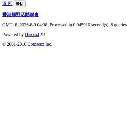
返 回
發帖
香港郊野活動聯會
GMT+8, 2026-8-9 04:38,
Processed in 0.045910 second(s), 6 queries
Powered by
Discuz!
X1
© 2001-2010
Comsenz Inc.