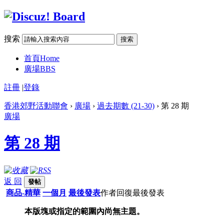
搜索
搜索
首頁
Home
廣場
BBS
註冊
|
登錄
香港郊野活動聯會
›
廣場
›
過去期數 (21-30)
› 第 28 期
廣場
第 28 期
返 回
發帖
商品-精華
一個月
最後發表
作者
回復
最後發表
本版塊或指定的範圍內尚無主題。