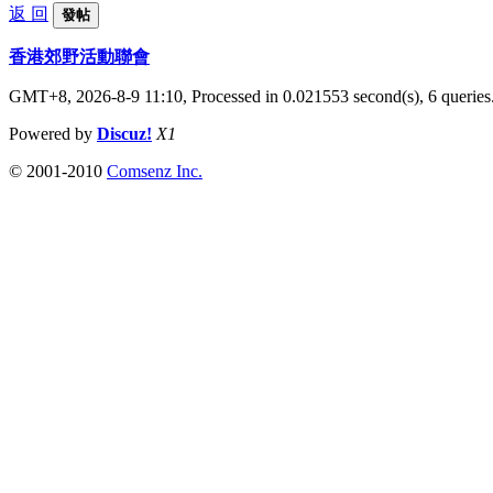
返 回
發帖
香港郊野活動聯會
GMT+8, 2026-8-9 11:10,
Processed in 0.021553 second(s), 6 queries
Powered by
Discuz!
X1
© 2001-2010
Comsenz Inc.