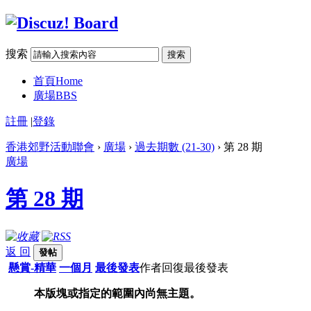
搜索
搜索
首頁
Home
廣場
BBS
註冊
|
登錄
香港郊野活動聯會
›
廣場
›
過去期數 (21-30)
› 第 28 期
廣場
第 28 期
返 回
發帖
懸賞-精華
一個月
最後發表
作者
回復
最後發表
本版塊或指定的範圍內尚無主題。