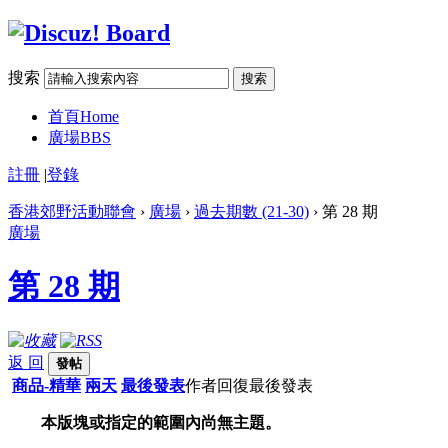
搜索
搜索
首頁
Home
廣場
BBS
註冊
|
登錄
香港郊野活動聯會
›
廣場
›
過去期數 (21-30)
› 第 28 期
廣場
第 28 期
返 回
發帖
商品-精華
兩天
最後發表
作者
回復
最後發表
本版塊或指定的範圍內尚無主題。