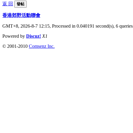
返 回
發帖
香港郊野活動聯會
GMT+8, 2026-8-7 12:15,
Processed in 0.040191 second(s), 6 queries
Powered by
Discuz!
X1
© 2001-2010
Comsenz Inc.