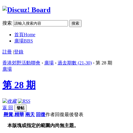
搜索
搜索
首頁
Home
廣場
BBS
註冊
|
登錄
香港郊野活動聯會
›
廣場
›
過去期數 (21-30)
› 第 28 期
廣場
第 28 期
返 回
發帖
懸賞-精華
兩天
回復
作者
回復
最後發表
本版塊或指定的範圍內尚無主題。