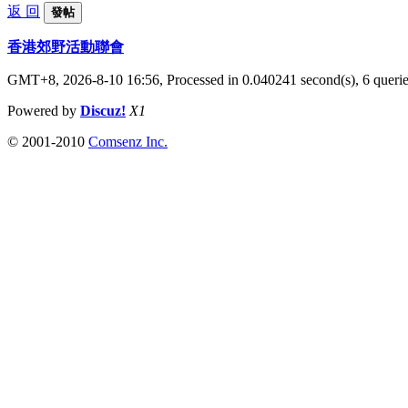
返 回
發帖
香港郊野活動聯會
GMT+8, 2026-8-10 16:56,
Processed in 0.040241 second(s), 6 queri
Powered by
Discuz!
X1
© 2001-2010
Comsenz Inc.