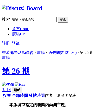
搜索
搜索
首頁
Home
廣場
BBS
註冊
|
登錄
香港郊野活動聯會
›
廣場
›
過去期數 (21-30)
› 第 26 期
廣場
第 26 期
返 回
發帖
投票
全部時間
發帖時間
作者
回復
最後發表
本版塊或指定的範圍內尚無主題。