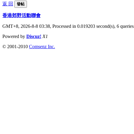
返 回
發帖
香港郊野活動聯會
GMT+8, 2026-8-8 03:38,
Processed in 0.019203 second(s), 6 queries
Powered by
Discuz!
X1
© 2001-2010
Comsenz Inc.