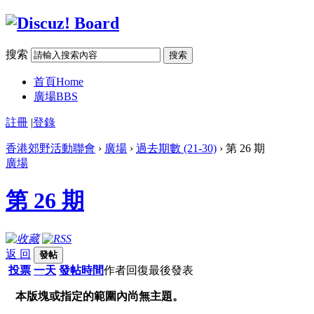
搜索
搜索
首頁
Home
廣場
BBS
註冊
|
登錄
香港郊野活動聯會
›
廣場
›
過去期數 (21-30)
› 第 26 期
廣場
第 26 期
返 回
發帖
投票
一天
發帖時間
作者
回復
最後發表
本版塊或指定的範圍內尚無主題。