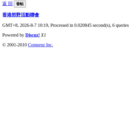
返 回
發帖
香港郊野活動聯會
GMT+8, 2026-8-7 10:19,
Processed in 0.020845 second(s), 6 queries
Powered by
Discuz!
X1
© 2001-2010
Comsenz Inc.