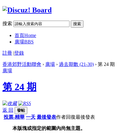
搜索
搜索
首頁
Home
廣場
BBS
註冊
|
登錄
香港郊野活動聯會
›
廣場
›
過去期數 (21-30)
› 第 24 期
廣場
第 24 期
返 回
發帖
投票-精華
一天
最後發表
作者
回復
最後發表
本版塊或指定的範圍內尚無主題。