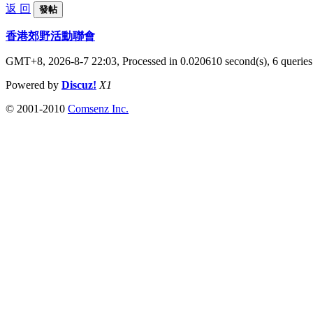
返 回
發帖
香港郊野活動聯會
GMT+8, 2026-8-7 22:03,
Processed in 0.020610 second(s), 6 queries
Powered by
Discuz!
X1
© 2001-2010
Comsenz Inc.