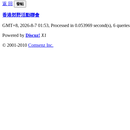
返 回
發帖
香港郊野活動聯會
GMT+8, 2026-8-7 01:53,
Processed in 0.053969 second(s), 6 queries
Powered by
Discuz!
X1
© 2001-2010
Comsenz Inc.