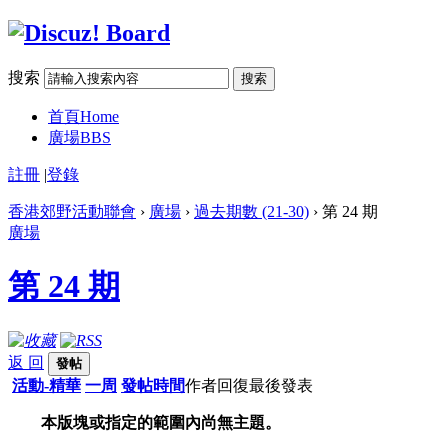
搜索
搜索
首頁
Home
廣場
BBS
註冊
|
登錄
香港郊野活動聯會
›
廣場
›
過去期數 (21-30)
› 第 24 期
廣場
第 24 期
返 回
發帖
活動-精華
一周
發帖時間
作者
回復
最後發表
本版塊或指定的範圍內尚無主題。