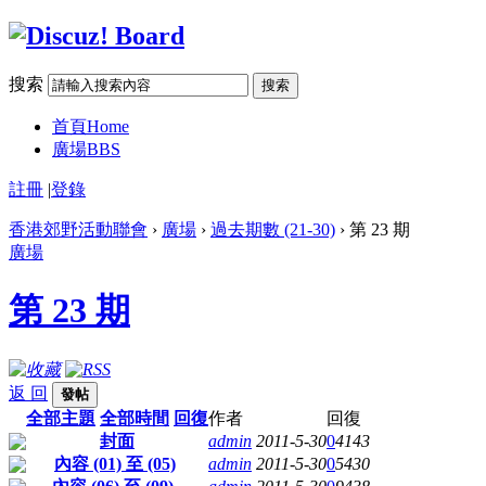
搜索
搜索
首頁
Home
廣場
BBS
註冊
|
登錄
香港郊野活動聯會
›
廣場
›
過去期數 (21-30)
› 第 23 期
廣場
第 23 期
返 回
發帖
全部主題
全部時間
回復
作者
回復
封面
admin
2011-5-30
0
4143
內容 (01) 至 (05)
admin
2011-5-30
0
5430