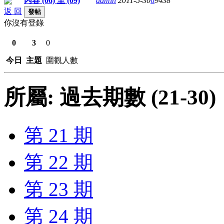
內容 (06) 至 (09)
admin
2011-5-30
0
9438
返 回
發帖
你沒有登錄
0
3
0
今日
主題
圍觀人數
所屬: 過去期數 (21-30)
第 21 期
第 22 期
第 23 期
第 24 期