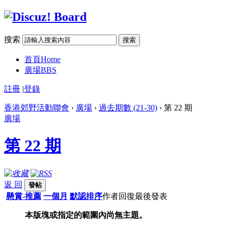
搜索
搜索
首頁
Home
廣場
BBS
註冊
|
登錄
香港郊野活動聯會
›
廣場
›
過去期數 (21-30)
› 第 22 期
廣場
第 22 期
返 回
發帖
懸賞-推薦
一個月
默認排序
作者
回復
最後發表
本版塊或指定的範圍內尚無主題。