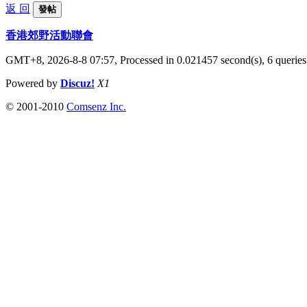
返 回
發帖
香港郊野活動聯會
GMT+8, 2026-8-8 07:57,
Processed in 0.021457 second(s), 6 queries
Powered by
Discuz!
X1
© 2001-2010
Comsenz Inc.