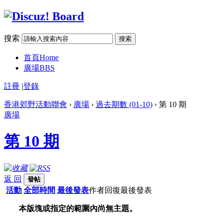
搜索
搜索
首頁
Home
廣場
BBS
註冊
|
登錄
香港郊野活動聯會
›
廣場
›
過去期數 (01-10)
› 第 10 期
廣場
第 10 期
返 回
發帖
活動
全部時間
最後發表
作者
回復
最後發表
本版塊或指定的範圍內尚無主題。