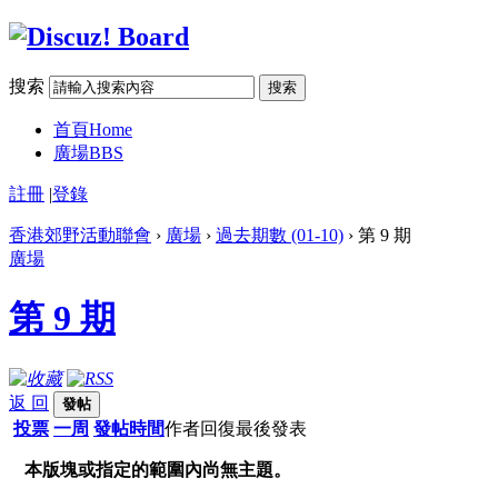
搜索
搜索
首頁
Home
廣場
BBS
註冊
|
登錄
香港郊野活動聯會
›
廣場
›
過去期數 (01-10)
› 第 9 期
廣場
第 9 期
返 回
發帖
投票
一周
發帖時間
作者
回復
最後發表
本版塊或指定的範圍內尚無主題。