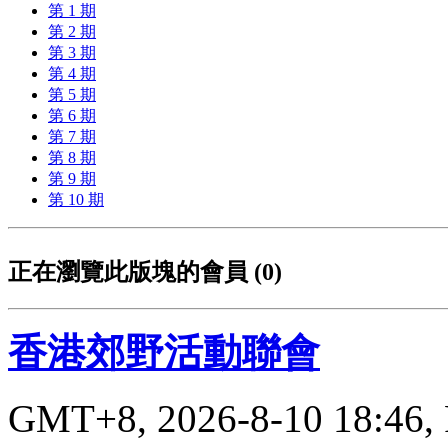
第 1 期
第 2 期
第 3 期
第 4 期
第 5 期
第 6 期
第 7 期
第 8 期
第 9 期
第 10 期
正在瀏覽此版塊的會員 (0)
香港郊野活動聯會
GMT+8, 2026-8-10 18:46,