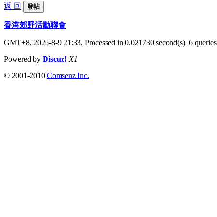
返 回
發帖
香港郊野活動聯會
GMT+8, 2026-8-9 21:33,
Processed in 0.021730 second(s), 6 queries
Powered by
Discuz!
X1
© 2001-2010
Comsenz Inc.