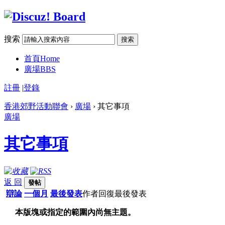
搜索
搜索
首頁
Home
廣場
BBS
註冊
|
登錄
香港郊野活動聯會
›
廣場
› 其它事項
廣場
其它事項
返 回
發帖
辯論
一個月
最後發表
作者
回復
最後發表
本版塊或指定的範圍內尚無主題。